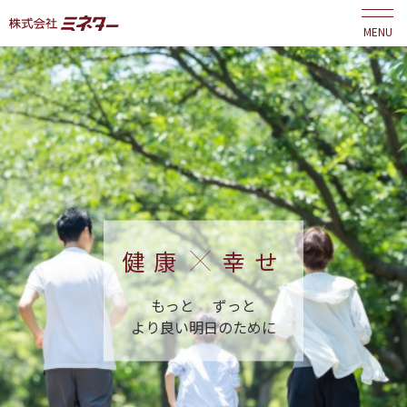
MENU
健康
健康
健康
健康
健康
幸せ
幸せ
幸せ
幸せ
幸せ
もっと
ずっと
より良い明日のために